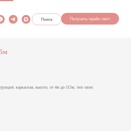
Поиск
Получить прайс-лист
 5м
рукция: каркасная, высота: от 4м до 115м, тип хвои: