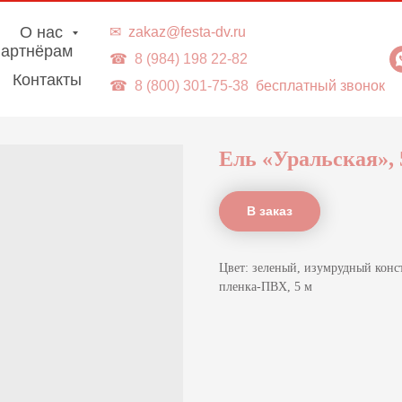
г. Владивосток | Доставка в ДВ-регионы
О нас
✉
zakaz@festa-dv.ru
артнёрам
☎
8 (984) 198 22-82
Контакты
☎
8 (800) 301-75-38
бесплатный звонок
Ель «Уральская»,
В заказ
Цвет: зеленый, изумрудный конст
пленка-ПВХ, 5 м