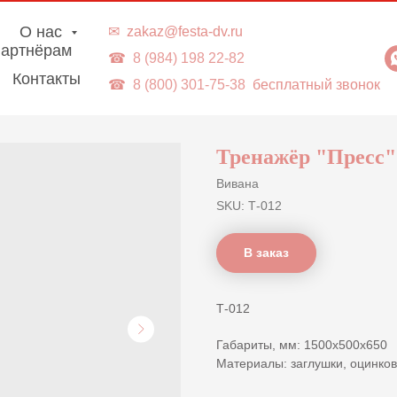
г. Владивосток | Доставка в ДВ-регионы
О нас
✉
zakaz@festa-dv.ru
артнёрам
☎
8 (984) 198 22-82
Контакты
☎
8 (800) 301-75-38
бесплатный звонок
Тренажёр "Пресс"
Вивана
SKU:
Т-012
В заказ
Т-012
Габариты, мм: 1500х500х650
Материалы: заглушки, оцинко