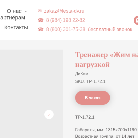
г. Владивосток | Доставка в ДВ-регионы
О нас
✉
zakaz@festa-dv.ru
артнёрам
☎
8 (984) 198 22-82
Контакты
☎
8 (800) 301-75-38
бесплатный звонок
Тренажер «Жим на
нагрузкой
ДиКом
SKU:
ТР-1.72.1
В заказ
ТР-1.72.1
Габариты, мм: 1315х700х1190
Возрастная группа: от 14 лет