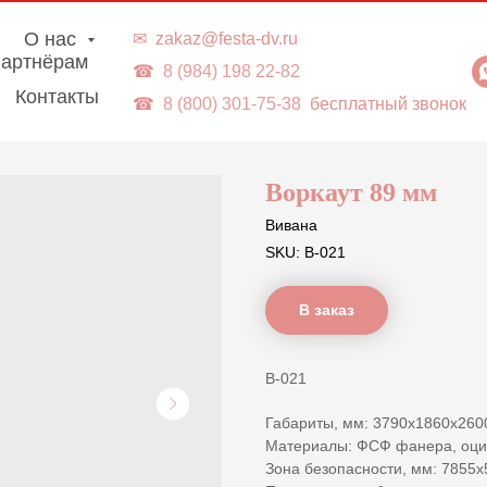
г. Владивосток | Доставка в ДВ-регионы
О нас
✉
zakaz@festa-dv.ru
артнёрам
☎
8 (984) 198 22-82
Контакты
☎
8 (800) 301-75-38
бесплатный звонок
Воркаут 89 мм
Вивана
SKU:
В-021
В заказ
В-021
Габариты, мм: 3790x1860x260
Материалы: ФСФ фанера, оцин
Зона безопасности, мм: 7855x