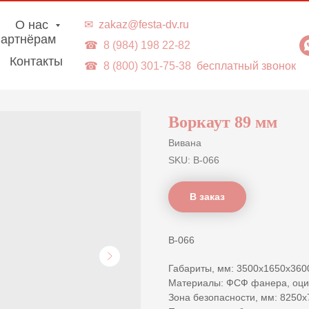
г. Владивосток | Доставка в ДВ-регионы
О нас
✉
zakaz@festa-dv.ru
артнёрам
☎
8 (984) 198 22-82
Контакты
☎
8 (800) 301-75-38
бесплатный звонок
Воркаут 89 мм
Вивана
SKU:
В-066
В заказ
В-066
Габариты, мм: 3500х1650х360
Материалы: ФСФ фанера, оцин
Зона безопасности, мм: 8250x