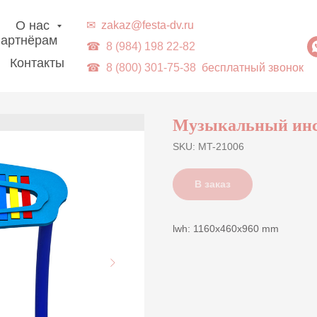
г. Владивосток | Доставка в ДВ-регионы
О нас
✉
zakaz@festa-dv.ru
артнёрам
☎
8 (984) 198 22-82
Контакты
☎
8 (800) 301-75-38
бесплатный звонок
Музыкальный инс
SKU:
MT-21006
В заказ
lwh: 1160x460x960 mm