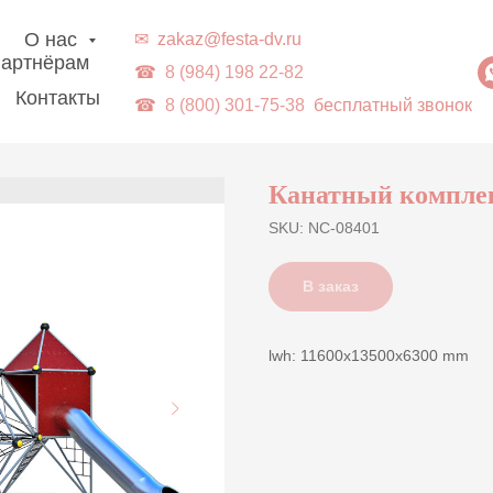
г. Владивосток | Доставка в ДВ-регионы
О нас
✉
zakaz@festa-dv.ru
артнёрам
☎
8 (984) 198 22-82
Контакты
☎
8 (800) 301-75-38
бесплатный звонок
Канатный компле
SKU:
NC-08401
В заказ
lwh: 11600x13500x6300 mm