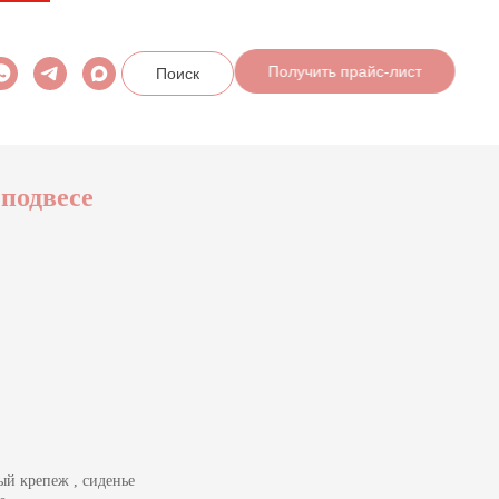
Поиск
Получить прайс-лист
подвесе
ый крепеж , сиденье