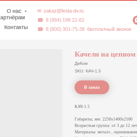
г. Владивосток | Доставка в ДВ-регионы
О нас
✉
zakaz@festa-dv.ru
артнёрам
☎
8 (984) 198 22-82
Контакты
☎
8 (800) 301-75-38
бесплатный звонок
Качели на цепном 
ДиКом
SKU:
КАЧ-1.5
В заказ
КАЧ-1.5
Габариты, мм: 2250х1400х2100
Возрастная группа: от 3 до 12 лет
Материалы: металл , оцинкованн