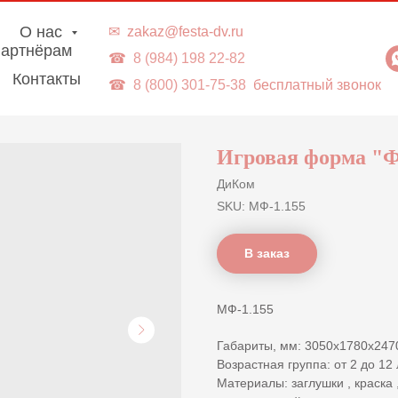
г. Владивосток | Доставка в ДВ-регионы
О нас
✉
zakaz@festa-dv.ru
артнёрам
☎
8 (984) 198 22-82
Контакты
☎
8 (800) 301-75-38
бесплатный звонок
Игровая форма "Ф
ДиКом
SKU:
МФ-1.155
В заказ
МФ-1.155
Габариты, мм: 3050x1780x247
Возрастная группа: от 2 до 12 
Материалы: заглушки , краска