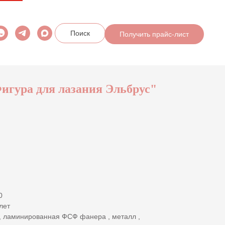
Получить прайс-лист
Поиск
игура для лазания Эльбрус"
0
лет
 , ламинированная ФСФ фанера , металл ,