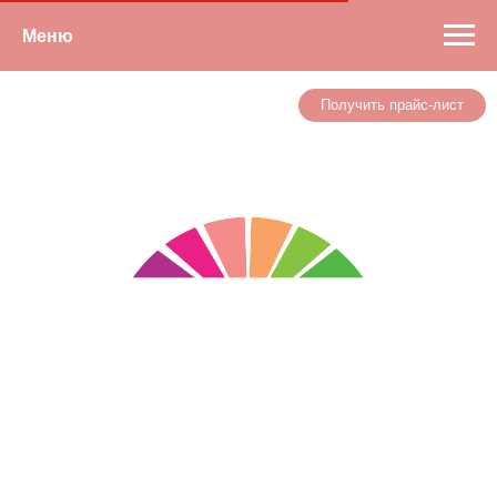
Меню
Получить прайс-лист
Детские игровые
городки серии
"Деревня"