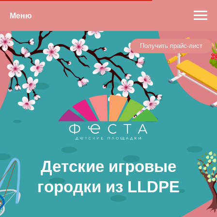
Меню
Получить прайс-лист
Детские игровые
городки из LLDPE