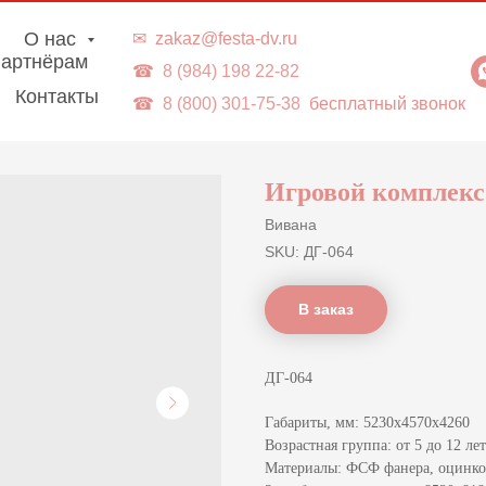
г. Владивосток | Доставка в ДВ-регионы
О нас
✉
zakaz@festa-dv.ru
артнёрам
☎
8 (984) 198 22-82
Контакты
☎
8 (800) 301-75-38
бесплатный звонок
Игровой комплекс
Вивана
SKU:
ДГ-064
В заказ
ДГ-064
Габариты, мм: 5230x4570x4260
Возрастная группа: от 5 до 12 лет
Материалы: ФСФ фанера, оцинков