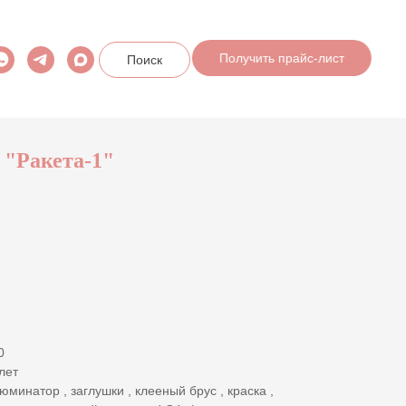
Поиск
Получить прайс-лист
 "Ракета-1"
0
лет
юминатор , заглушки , клееный брус , краска ,