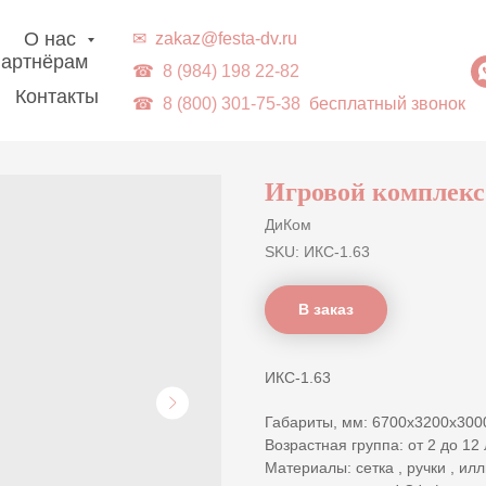
г. Владивосток | Доставка в ДВ-регионы
О нас
✉
zakaz@festa-dv.ru
артнёрам
☎
8 (984) 198 22-82
Контакты
☎
8 (800) 301-75-38
бесплатный звонок
Игровой комплекс
ДиКом
SKU:
ИКС-1.63
В заказ
ИКС-1.63
Габариты, мм: 6700х3200х300
Возрастная группа: от 2 до 12 
Материалы: сетка , ручки , илл