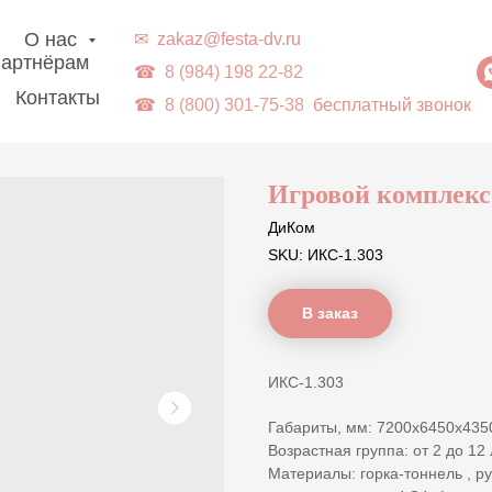
г. Владивосток | Доставка в ДВ-регионы
О нас
✉
zakaz@festa-dv.ru
артнёрам
☎
8 (984) 198 22-82
Контакты
☎
8 (800) 301-75-38
бесплатный звонок
Игровой комплек
ДиКом
SKU:
ИКС-1.303
В заказ
ИКС-1.303
Габариты, мм: 7200х6450х435
Возрастная группа: от 2 до 12 
Материалы: горка-тоннель , руч