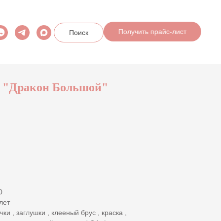
Получить прайс-лист
Поиск
с "Дракон Большой"
0
лет
ки , заглушки , клееный брус , краска ,