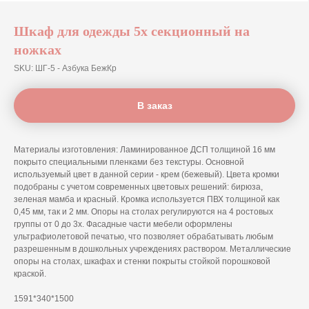
Шкаф для одежды 5х секционный на
ножках
SKU:
ШГ-5 - Азбука БежКр
В заказ
Материалы изготовления: Ламинированное ДСП толщиной 16 мм
покрыто специальными пленками без текстуры. Основной
используемый цвет в данной серии - крем (бежевый). Цвета кромки
подобраны с учетом современных цветовых решений: бирюза,
зеленая мамба и красный. Кромка используется ПВХ толщиной как
0,45 мм, так и 2 мм. Опоры на столах регулируются на 4 ростовых
группы от 0 до 3х. Фасадные части мебели оформлены
ультрафиолетовой печатью, что позволяет обрабатывать любым
разрешенным в дошкольных учреждениях раствором. Металлические
опоры на столах, шкафах и стенки покрыты стойкой порошковой
краской.
1591*340*1500