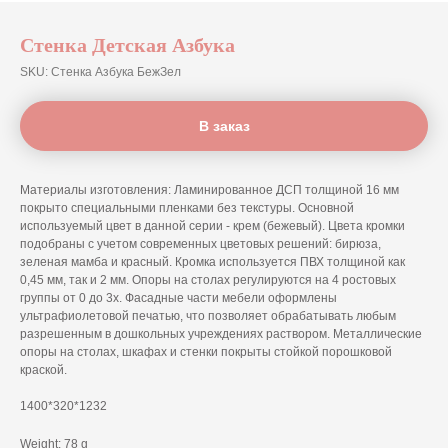
Стенка Детская Азбука
SKU:
Стенка Азбука БежЗел
В заказ
Материалы изготовления: Ламинированное ДСП толщиной 16 мм
покрыто специальными пленками без текстуры. Основной
используемый цвет в данной серии - крем (бежевый). Цвета кромки
подобраны с учетом современных цветовых решений: бирюза,
зеленая мамба и красный. Кромка используется ПВХ толщиной как
0,45 мм, так и 2 мм. Опоры на столах регулируются на 4 ростовых
группы от 0 до 3х. Фасадные части мебели оформлены
ультрафиолетовой печатью, что позволяет обрабатывать любым
разрешенным в дошкольных учреждениях раствором. Металлические
опоры на столах, шкафах и стенки покрыты стойкой порошковой
краской.
1400*320*1232
Weight: 78 g