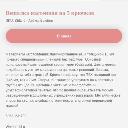
Вешалка настенная на 5 крючков
SKU:
ВЕШ-5 - Азбука БежБир
В заказ
Материалы изготовления: Ламинированное ДСП толщиной 16 мм
покрыто специальными пленками без текстуры. Основной
используемый цвет в данной серии - крем (бежевый). Цвета кромки
подобраны с учетом современных цветовых решений: бирюза,
зеленая мамба и красный. Кромка используется ПВХ толщиной как
0,45 мм, так и 2 мм. Опоры на столах регулируются на 4 ростовых
группы от 0 до 3х. Фасадные части мебели оформлены
ультрафиолетовой печатью, что позволяет обрабатывать любым
разрешенным в дошкольных учреждениях раствором. Металлические
опоры на столах, шкафах и стенки покрыты стойкой порошковой
краской.
696*123*790
Weight: 14 g