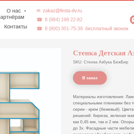
г. Владивосток | Доставка в ДВ-регионы
О нас
✉
zakaz@festa-dv.ru
артнёрам
☎
8 (984) 198 22-82
Контакты
☎
8 (800) 301-75-38
бесплатный звонок
Стенка Детская А
SKU:
Стенка Азбука БежБир
В заказ
Материалы изготовления: Ла
специальными пленками без т
серии - крем (бежевый). Цвет
решений: бирюза, зеленая ма
как 0,45 мм, так и 2 мм. Опор
до 3х. Фасадные части мебел