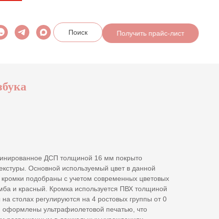
Получить прайс-лист
Поиск
збука
минированное ДСП толщиной 16 мм покрыто
екстуры. Основной используемый цвет в данной
а кромки подобраны с учетом современных цветовых
мба и красный. Кромка используется ПВХ толщиной
ы на столах регулируются на 4 ростовых группы от 0
и оформлены ультрафиолетовой печатью, что