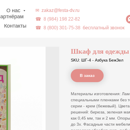
г. Владивосток | Доставка в ДВ-регионы
О нас
✉
zakaz@festa-dv.ru
артнёрам
☎
8 (984) 198 22-82
Контакты
☎
8 (800) 301-75-38
бесплатный звонок
Шкаф для одежды 
SKU:
ШГ-4 - Азбука БежЗел
В заказ
Материалы изготовления: Ла
специальными пленками без т
серии - крем (бежевый). Цвет
решений: бирюза, зеленая ма
как 0,45 мм, так и 2 мм. Опор
до 3х. Фасадные части мебел