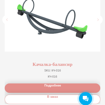
Качалка-балансир
SKU:
КЧ-016
КЧ-016
Подробнее
В заказ